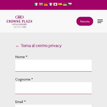
Skip
to
main
Men
Prenota
content
← Torna al centro privacy
Nome *
Cognome *
Email *