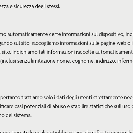
zza e sicurezza degli stessi.
o automaticamente certe informazioni sul dispositivo, inclu
vigando sul sito, raccogliamo informazioni sulle pagine web o i 
il sito. Indichiamo tali informazioni raccolte automaticament
 (inclusi senza limitazione nome, cognome, indirizzo, inform
, pertanto trattiamo solo i dati degli utenti strettamente nece
are casi potenziali di abuso e stabilire statistiche sull’uso
co del sistema.
azioni, tramite le quali potrebbe essere identificato personalm