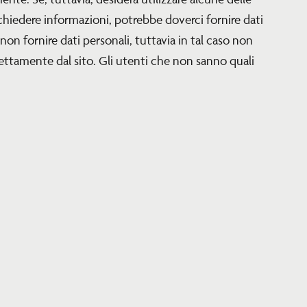
ichiedere informazioni, potrebbe doverci fornire dati
n fornire dati personali, tuttavia in tal caso non
rettamente dal sito. Gli utenti che non sanno quali