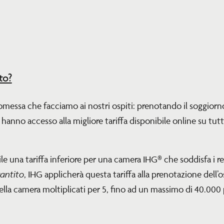
to?
omessa che facciamo ai nostri ospiti: prenotando il soggiorno
anno accesso alla migliore tariffa disponibile online su tutti
e una tariffa inferiore per una camera IHG® che soddisfa i req
rantito
, IHG applicherà questa tariffa alla prenotazione dell’os
 della camera moltiplicati per 5, fino ad un massimo di 40.000