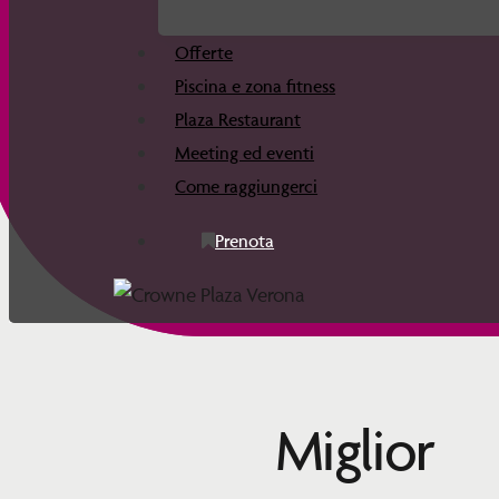
Offerte
Piscina e zona fitness
Plaza Restaurant
Meeting ed eventi
Come raggiungerci
P
r
e
n
o
t
a
Miglior