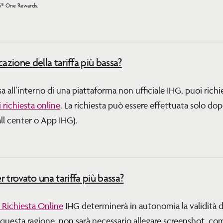
HG® One Rewards.
azione della tariffa più bassa?
sa all’interno di una piattaforma non ufficiale IHG, puoi rich
 richiesta online
. La richiesta può essere effettuata solo do
call center o App IHG).
 trovato una tariffa più bassa?
 Richiesta Online
IHG determinerà in autonomia la validità di
uesta ragione, non sarà necessario allegare screenshot, comu