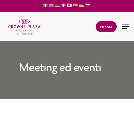
Skip
to
main
Men
Prenota
content
Meeting ed eventi