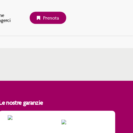
me
P
r
e
n
o
t
a
ngerci
Le nostre garanzie