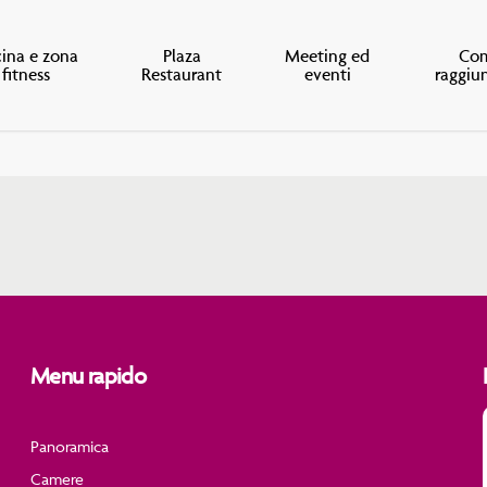
cina e zona
Plaza
Meeting ed
Co
fitness
Restaurant
eventi
raggiu
Menu rapido
Panoramica
Camere