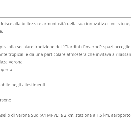
nisce alla bellezza e armoniosità della sua innovativa concezione, l
e.
pira alla secolare tradizione dei “Giardini d’Inverno”: spazi accogli
nte tropicali e da una particolare atmosfera che invitava a rilassant
Plaza Verona
coperta
bile negli allestimenti
ersone
sello di Verona Sud (A4 MI-VE) a 2 km, stazione a 1,5 km, aeroporto a