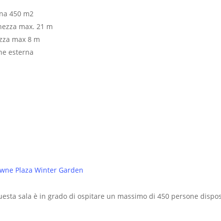
rna 450 m2
hezza max. 21 m
ezza max 8 m
ne esterna
Crowne Plaza Winter Garden
questa sala è in grado di ospitare un massimo di 450 persone dispos