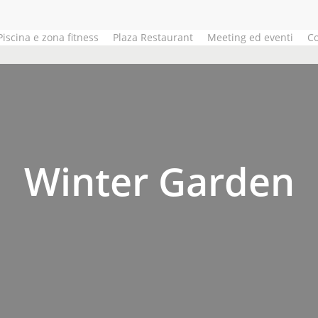
Piscina e zona fitness
Plaza Restaurant
Meeting ed eventi
Co
Winter Garden